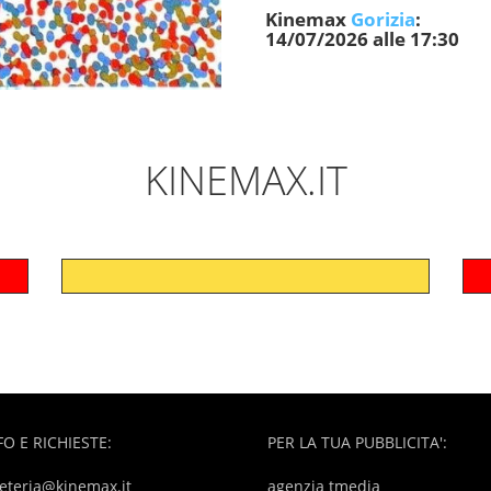
Kinemax
Gorizia
:
14/07/2026 alle 17:30
KINEMAX.IT
FO E RICHIESTE:
PER LA TUA PUBBLICITA':
eteria@kinemax.it
agenzia tmedia