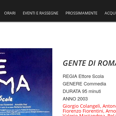
ORARI
EVENTI E RASSEGNE
PROSSIMAMENTE
ACQU
GENTE DI ROMA
REGIA Ettore Scola
GENERE Commedia
DURATA 95 minuti
ANNO 2003
Giorgio Colangeli, Antone
Fiorenzo Fiorentini, Arn
Valerio Mastandrea, Rol