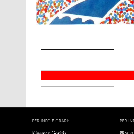
PER INFO E ORARI:
PER IN
segr